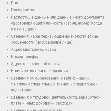
Пол
Гражданство
Паспортные данные или данные иного документа
удостоверяющего личность (серия, номер, когда
и кем выдан)
Сведения, характеризующие физиологические
особенности (изображение лица)
Адрес местожительства
Номер телефона
Адрес электронной почты
Иная контактная информация
Сведения об образовании, квалификации,
о наличии специальных знаний и специальной
подготовки
Сведения о трудовой деятельности, заработной
плате и иных доходах и расходах
Сведения о воинском учёте