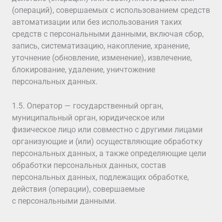
(операций), совершаемых с использованием средств
автоматизации или без использования таких
средств с персональными данными, включая сбор,
запись, систематизацию, накопление, хранение,
уточнение (обновление, изменение), извлечение,
блокирование, удаление, уничтожение
персональных данных.
1.5. Оператор — государственный орган,
муниципальный орган, юридическое или
физическое лицо или совместно с другими лицами
организующие и (или) осуществляющие обработку
персональных данных, а также определяющие цели
обработки персональных данных, состав
персональных данных, подлежащих обработке,
действия (операции), совершаемые
с персональными данными.