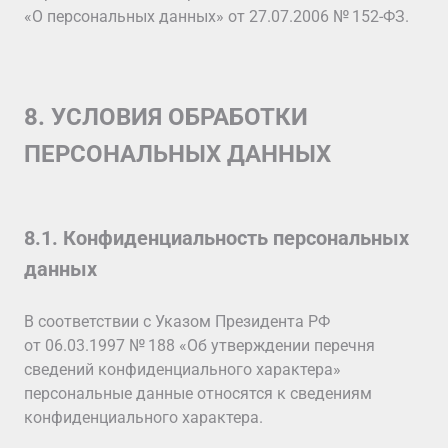
«О персональных данных» от 27.07.2006 № 152-ФЗ.
8. УСЛОВИЯ ОБРАБОТКИ
ПЕРСОНАЛЬНЫХ ДАННЫХ
8.1. Конфиденциальность персональных
данных
В соответствии с Указом Президента РФ
от 06.03.1997 № 188 «Об утверждении перечня
сведений конфиденциального характера»
персональные данные относятся к сведениям
конфиденциального характера.