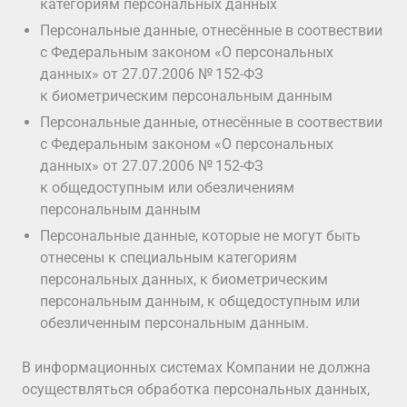
категориям персональных данных
Персональные данные, отнесённые в соотвествии
с Федеральным законом «О персональных
данных» от 27.07.2006 № 152-ФЗ
к биометрическим персональным данным
Персональные данные, отнесённые в соотвествии
с Федеральным законом «О персональных
данных» от 27.07.2006 № 152-ФЗ
к общедоступным или обезличениям
персональным данным
Персональные данные, которые не могут быть
отнесены к специальным категориям
персональных данных, к биометрическим
персональным данным, к общедоступным или
обезличенным персональным данным.
В информационных системах Компании не должна
осуществляться обработка персональных данных,