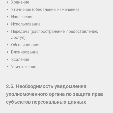
Хранение
Уточнение (обновление, изменение)
Извлечение
Использование
Передача (распространение, предоставление,
доступ)
Обезличивание
Блокирование
Удаление
Уничтожение.
2.5. Необходимость уведомления
уполномоченного органа по защите прав
субъектов персональных данных