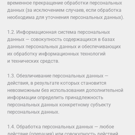
временное прекращение обработки персональных
данных (за исключением случаев, если обработка
необходима для уточнения персональных данных).
1.2. Информационная система персональных
данных — совокупность содержащихся в базах
данных персональных данных и обеспечивающих
их обработку информационных технологий
и технических средств.
1.3. Обезличивание персональных данных —
действия, в результате которых становится
невозможным без использования дополнительной
информации определить принадлежность
персональных данных конкретному субъекту
персональных данных.
1.4. Обработка персональных данных — любое
действие (операция) или совокупность действий