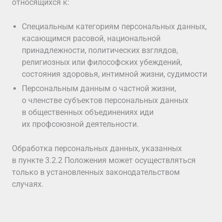
относящихся к:
Специальным категориям персональных данных,
касающимся расовой, национальной
принадлежности, политических взглядов,
религиозных или философских убеждений,
состояния здоровья, интимной жизни, судимости
Персональным данным о частной жизни,
о членстве субъектов персональных данных
в общественных объединениях иди
их профсоюзной деятельности.
Обработка персональных данных, указанных
в пункте 3.2.2 Положения может осуществляться
только в установленных законодательством
случаях.