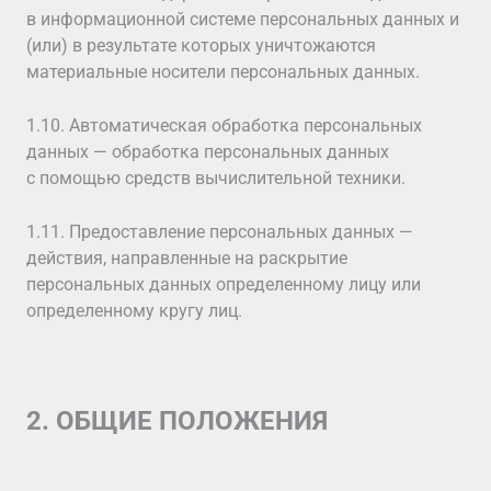
в информационной системе персональных данных и
(или) в результате которых уничтожаются
материальные носители персональных данных.
1.10. Автоматическая обработка персональных
данных — обработка персональных данных
с помощью средств вычислительной техники.
1.11. Предоставление персональных данных —
действия, направленные на раскрытие
персональных данных определенному лицу или
определенному кругу лиц.
2. ОБЩИЕ ПОЛОЖЕНИЯ