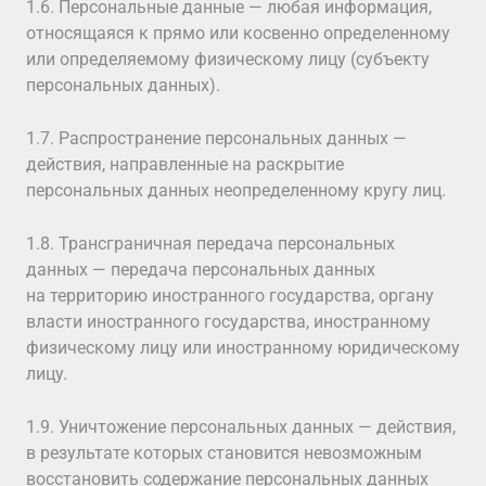
1.6. Персональные данные — любая информация,
относящаяся к прямо или косвенно определенному
или определяемому физическому лицу (субъекту
персональных данных).
1.7. Распространение персональных данных —
действия, направленные на раскрытие
персональных данных неопределенному кругу лиц.
1.8. Трансграничная передача персональных
данных — передача персональных данных
на территорию иностранного государства, органу
власти иностранного государства, иностранному
физическому лицу или иностранному юридическому
лицу.
1.9. Уничтожение персональных данных — действия,
в результате которых становится невозможным
восстановить содержание персональных данных