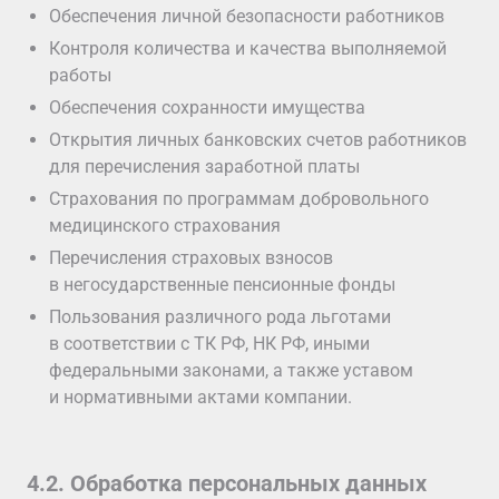
Обеспечения личной безопасности работников
Контроля количества и качества выполняемой
работы
Обеспечения сохранности имущества
Открытия личных банковских счетов работников
для перечисления заработной платы
Страхования по программам добровольного
медицинского страхования
Перечисления страховых взносов
в негосударственные пенсионные фонды
Пользования различного рода льготами
в соответствии с ТК РФ, НК РФ, иными
федеральными законами, а также уставом
и нормативными актами компании.
4.2. Обработка персональных данных