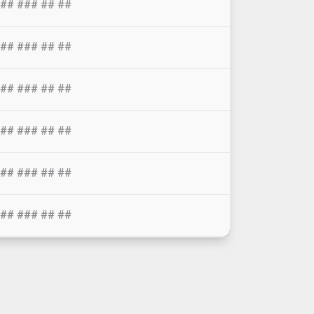
### ### ## ##
### ### ## ##
### ### ## ##
### ### ## ##
### ### ## ##
### ### ## ##