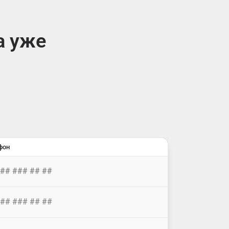
а уже
фон
### ### ## ##
### ### ## ##