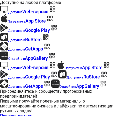
Доступно на любой платформе
Web-версия
Доступна
App Store
Загрузите в
Google Play
Доступно в
RuStore
Доступно в
GetApps
Доступно в
AppGallery
Откройте в
Web-версия
App Store
Доступна
Загрузите в
Google Play
RuStore
Доступно в
Доступно в
GetApps
AppGallery
Доступно в
Откройте в
Присоединяйтесь к сообществу прогрессивных
предпринимателей
Первыми получайте полезные материалы о
масштабировании бизнеса и лайфхаки по автоматизации
рутинных задач!
Присоединиться