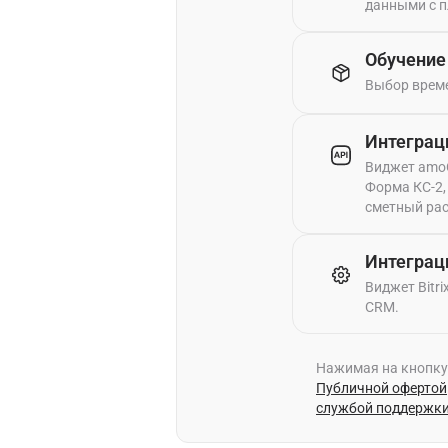
данными с п
Обучение
Выбор време
Интегра
Виджет amoC
Форма КС-2,
сметный рас
Интеграци
Виджет Bitr
CRM.
Нажимая на кнопку 
Публичной офертой
службой поддержк