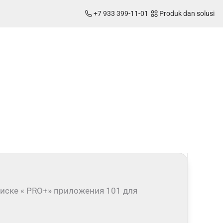
+7 933 399-11-01
Produk dan solusi
иске « PRO+» приложения 101 для