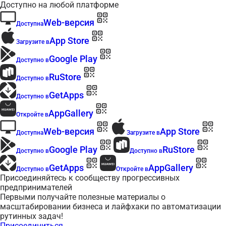
Доступно на любой платформе
Web-версия
Доступна
App Store
Загрузите в
Google Play
Доступно в
RuStore
Доступно в
GetApps
Доступно в
AppGallery
Откройте в
Web-версия
App Store
Доступна
Загрузите в
Google Play
RuStore
Доступно в
Доступно в
GetApps
AppGallery
Доступно в
Откройте в
Присоединяйтесь к сообществу прогрессивных
предпринимателей
Первыми получайте полезные материалы о
масштабировании бизнеса и лайфхаки по автоматизации
рутинных задач!
Присоединиться