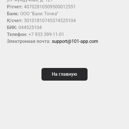
Р/счет:
40702810509500012551
Банк:
ООО "Банк Точка"
К/счет:
30101810745374525104
БИК:
044525104
Телефон:
+7 933 399-11-01
Электронная почта:
support@101-app.com
На главную