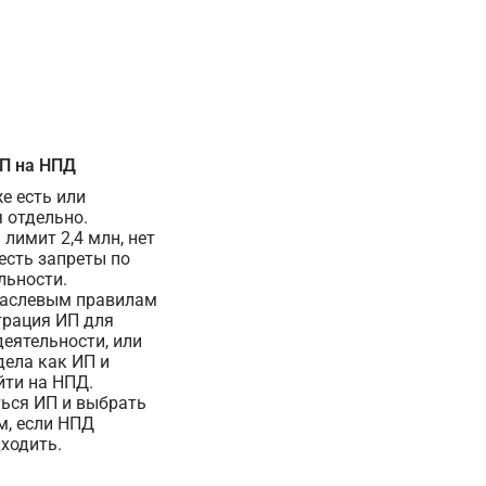
П на НПД
е есть или
 отдельно.
лимит 2,4 млн, нет
есть запреты по
льности.
раслевым правилам
трация ИП для
деятельности, или
дела как ИП и
йти на НПД.
ься ИП и выбрать
м, если НПД
ходить.