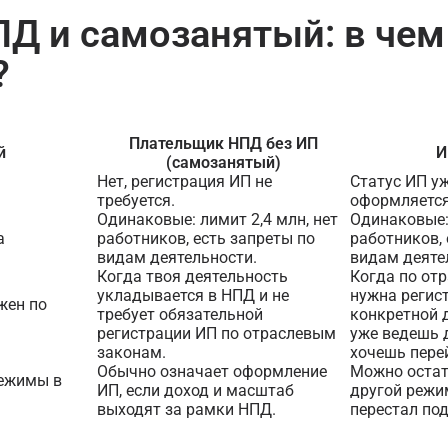
ПД и самозанятый: в чем
?
Плательщик НПД без ИП
й
И
(самозанятый)
Нет, регистрация ИП не
Статус ИП уж
требуется.
оформляется
Одинаковые: лимит 2,4 млн, нет
Одинаковые: 
а
работников, есть запреты по
работников, 
видам деятельности.
видам деяте
Когда твоя деятельность
Когда по от
укладывается в НПД и не
нужна регис
жен по
требует обязательной
конкретной 
регистрации ИП по отраслевым
уже ведешь 
законам.
хочешь пере
Обычно означает оформление
Можно остат
режимы в
ИП, если доход и масштаб
другой режи
выходят за рамки НПД.
перестал под