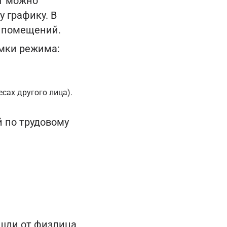
ат можно
у графику. В
т помещений.
амки режима:
сах другого лица).
 по трудовому
ишли от физлица