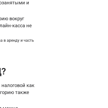
мозанятыми и
рию вокруг
нлайн-касса не
а в аренду и часть
Д?
 налоговой как
егорию также