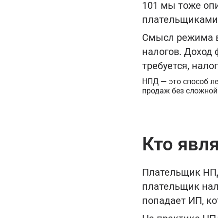
101 мы тоже опи
плательщиками
Смысл режима в 
налогов. Доход 
требуется, нало
НПД — это способ ле
продаж без сложной
Кто явл
Плательщик НПД 
плательщик нал
попадает ИП, к