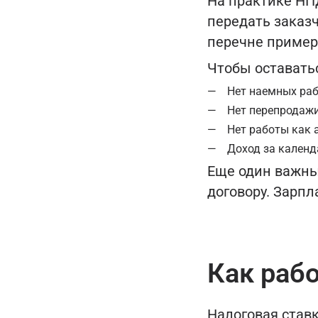
На практике НПД
передать заказч
перечне пример
Чтобы оставать
Нет наемных ра
Нет перепродажи
Нет работы как а
Доход за календ
Еще один важны
договору. Зарпл
Как раб
Налоговая ставк