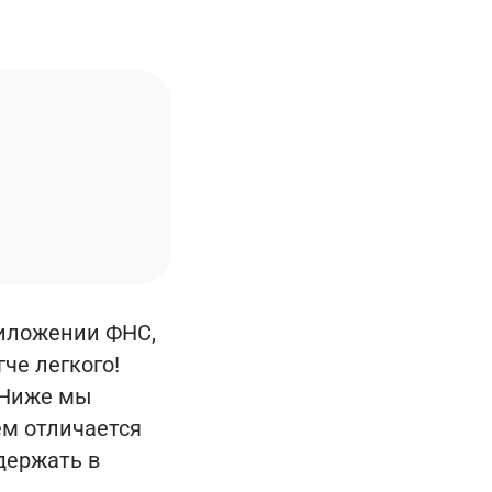
риложении ФНС,
че легкого!
 Ниже мы
ем отличается
держать в