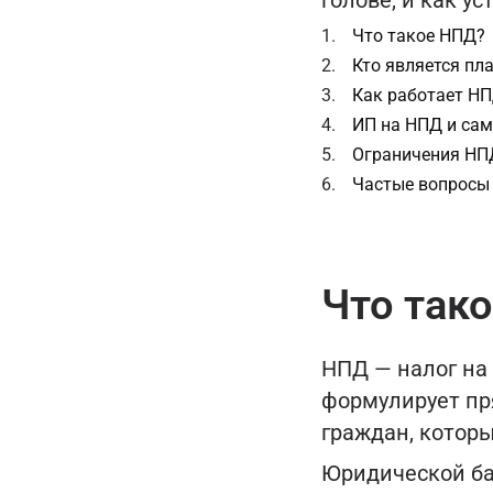
голове, и как ус
Что такое НПД?
Кто является п
Как работает Н
ИП на НПД и сам
Ограничения НПД
Частые вопросы
Что так
НПД — налог на
формулирует пр
граждан, которы
Юридической ба