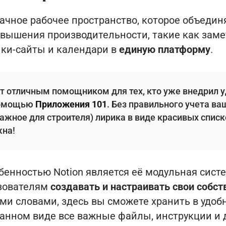
лачное рабочее пространство, которое объеди
вышения производительности, такие как замет
ики-сайты и календари в
единую платформу
.
ет отличным помощником для тех, кто уже внедрил 
помощью
Приложения 101
. Без правильного учета в
важное для строителя) лирика в виде красивых спис
жна!
енностью Notion является её модульная систе
зователям
создавать и настраивать свои собс
ыми словами, здесь вы сможете хранить в удоб
анном виде все важные файлы, инструкции и 