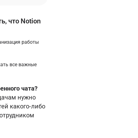
, что Notion
ганизация работы
жать все важные
оенного чата?
адачам нужно
тей какого-либо
сотрудником