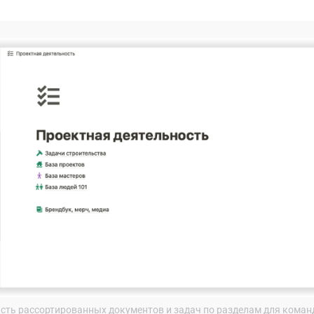
асть рассортированных документов и задач по разделам для коман