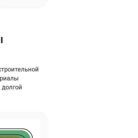
ы
 строительной
ериалы
 долгой