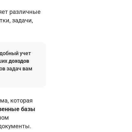
няет различные
ки, задачи,
удобный учет
аших
доходов
ков задач вам
ма, которая
твенные базы
ном
документы.