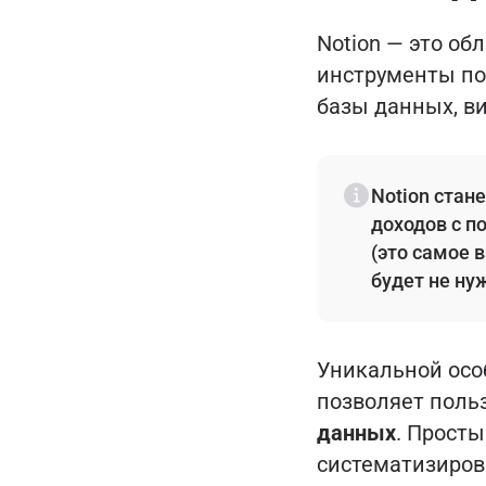
Notion — это об
инструменты по
базы данных, в
Notion стан
доходов с 
(это самое 
будет не ну
Уникальной особ
позволяет поль
данных
. Прост
систематизиров