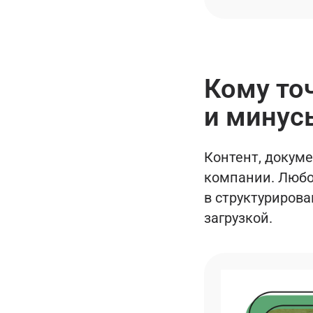
Кому то
и минус
Контент, докум
компании. Любо
в структурирова
загрузкой.