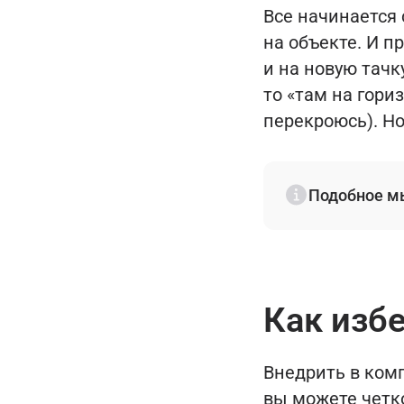
Все начинается 
на объекте. И п
и на новую тачку
то «там на гори
перекроюсь). Но
Подобное мы
Как изб
Внедрить в ко
вы можете четк