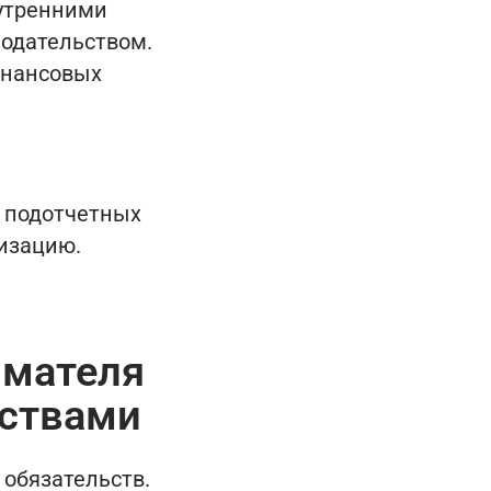
нутренними
одательством.
инансовых
е подотчетных
низацию.
имателя
дствами
 обязательств.