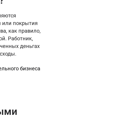
?
ляются
ч или покрытия
ва, как правило,
ой. Работник,
аченных деньгах
сходы.
ельного бизнеса
ными