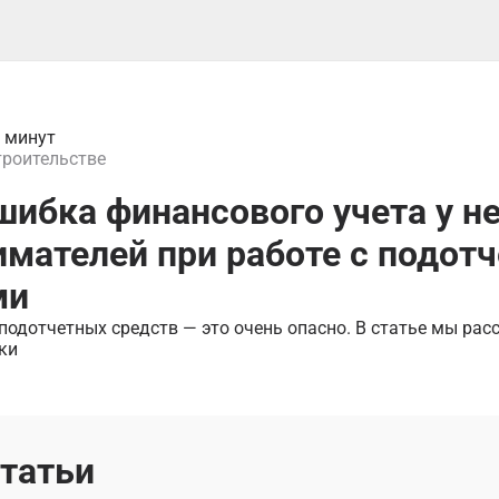
0 минут
троительстве
шибка финансового учета у 
мателей при работе с подот
ми
подотчетных средств — это очень опасно. В статье мы рас
ки
статьи