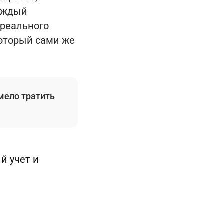
каждый
 реального
который сами же
смело тратить
й учет и