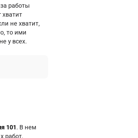
 за работы
г хватит
сли не хватит,
о, то ими
е у всех.
я 101
. В нем
х работ,