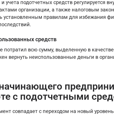
 и учета подотчетных средств регулируется в
ктами организации, а также налоговым закон
ь установленным правилам для избежания ф
последствий.
ользованных средств
не потратил всю сумму, выделенную в качеств
лжен вернуть неиспользованные деньги в орга
начинающего предприн
оте с подотчетными сре
мент совпадает с переходом на новый уровень