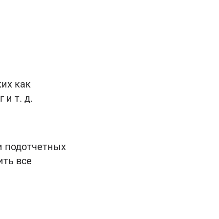
их как
и т. д.
и подотчетных
ить все