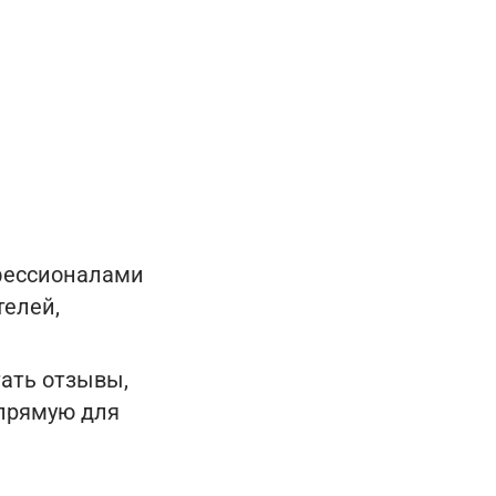
офессионалами
телей,
ать отзывы,
апрямую для