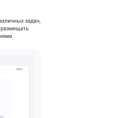
азличных задач,
ь размещать
иями.