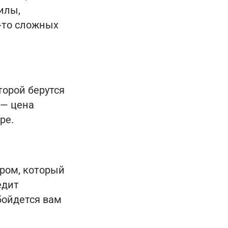
илы,
-то сложных
торой берутся
 — цена
ре.
ром, который
едит
бойдется вам