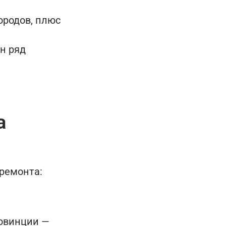
ородов, плюс
н ряд
а
ремонта:
ровинции —