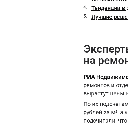
Тенденции в 
Лучшие реше
Эксперт
на ремон
РИА Недвижимо
ремонтов и отде
вырастут цены н
По их подсчетам
рублей за м², а
подсчитали, чт