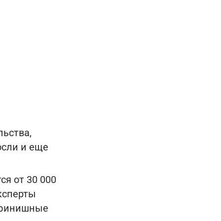
льства,
осли и еще
ся от 30 000
эксперты
 (финишные