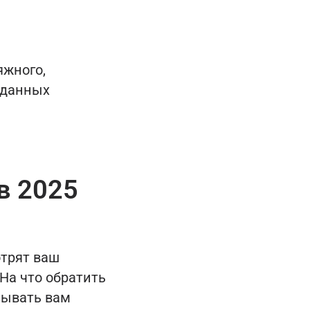
яжного,
 данных
в 2025
отрят ваш
 На что обратить
зывать вам