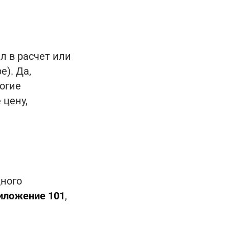
л в расчет или
е). Да,
огие
 цену,
дного
иложение 101
,