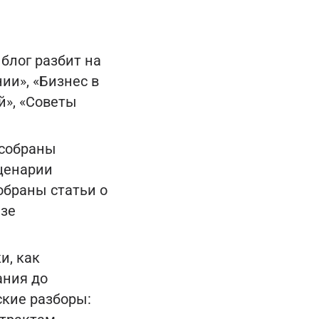
блог разбит на
ии», «Бизнес в
й», «Советы
 собраны
ценарии
обраны статьи о
изе
и, как
ания до
кие разборы: