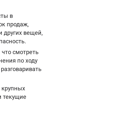
сты в
ок продаж,
и других вещей,
пасность.
 что смотреть
нения по ходу
 разговаривать
о крупных
и текущие