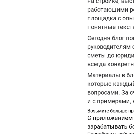
на стройке, выс
работающими ре
площадка с опы
понятные текст
Сегодня блог п
руководителям о
сметы до юридич
всегда конкретн
Материалы в бл
которые каждый
вопросами. За с
и с примерами,
Возьмите больше пр
С приложением 
зарабатывать б
Попробовать сейчас