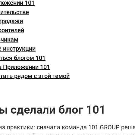
ложении 101
оительстве
 продажи
роителей
зчикам
 инструкции
ться блогом 101
в Приложении 101
тать рядом с этой темой
ы сделали блог 101
 из практики: сначала команда 101 GROUP реш