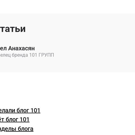
статьи
ел Анахасян
елец бренда 101 ГРУПП
лали блог 101
т блог 101
зделы блога