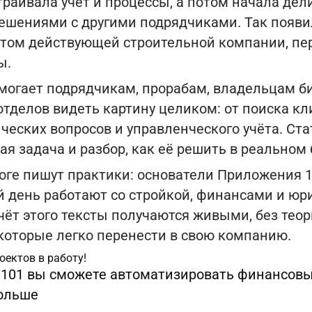
траивала учёт и процессы, а потом начала дел
шениями с другими подрядчиками. Так появ
том действующей строительной компании, п
ы.
омогает подрядчикам, прорабам, владельцам б
тделов видеть картину целиком: от поиска кл
еских вопросов и управленческого учёта. Ста
ая задача и разбор, как её решить в реальном 
оге пишут практики: основатели Приложения 1
 день работают со стройкой, финансами и ю
чёт этого тексты получаются живыми, без тео
 которые легко перенести в свою компанию.
оектов в работу!
101 вы сможете автоматизировать финансовы
ольше