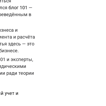
иться
ился
блог 101
—
ереведённым в
изнеса и
иента и расчёта
тья здесь — это
бизнесе.
01 и эксперты,
ридическими
рии ради теории
й учет и