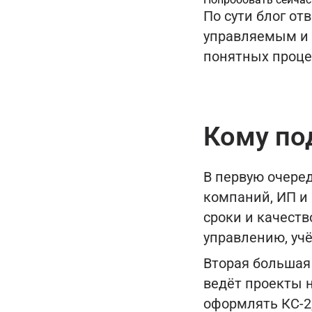
По сути блог от
управляемым и
понятных проце
Кому по
В первую очере
компаний, ИП и 
сроки и качеств
управлению, уч
Вторая большая
ведёт проекты н
оформлять КС-2,