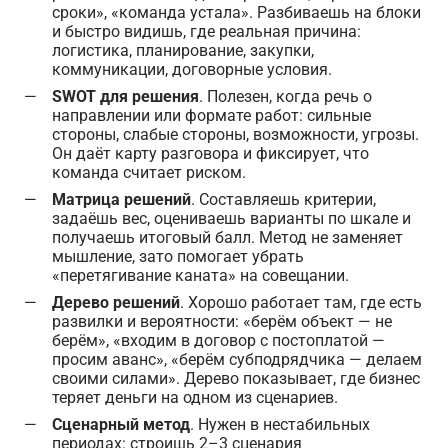
сроки», «команда устала». Разбиваешь на блоки
и быстро видишь, где реальная причина:
логистика, планирование, закупки,
коммуникации, договорные условия.
SWOT для решения
. Полезен, когда речь о
направлении или формате работ: сильные
стороны, слабые стороны, возможности, угрозы.
Он даёт карту разговора и фиксирует, что
команда считает риском.
Матрица решений
. Составляешь критерии,
задаёшь вес, оцениваешь варианты по шкале и
получаешь итоговый балл. Метод не заменяет
мышление, зато помогает убрать
«перетягивание каната» на совещании.
Дерево решений
. Хорошо работает там, где есть
развилки и вероятности: «берём объект — не
берём», «входим в договор с постоплатой —
просим аванс», «берём субподрядчика — делаем
своими силами». Дерево показывает, где бизнес
теряет деньги на одном из сценариев.
Сценарный метод
. Нужен в нестабильных
периодах: строишь 2–3 сценария