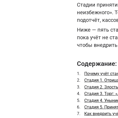
Стадии приняти
неизбежного». 
подотчёт, кассо
Ниже — пять ста
пока учёт не ст
чтобы внедрить 
Содержание:
Почему учёт ст
Стадия 1. Отрица
Стадия 2. Злост
Стадия 3. Торг: 
Стадия 4. Уныние
Стадия 5. Принят
Как внедрить уч