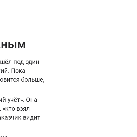
ежным
ишёл под один
тий. Пока
новится больше,
й учёт». Она
 «кто взял
заказчик видит