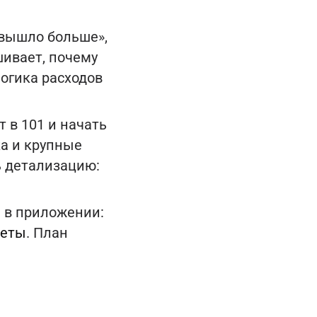
 вышло больше»,
шивает, почему
логика расходов
 в 101 и начать
ка и крупные
ь детализацию:
ы в приложении:
меты
. План