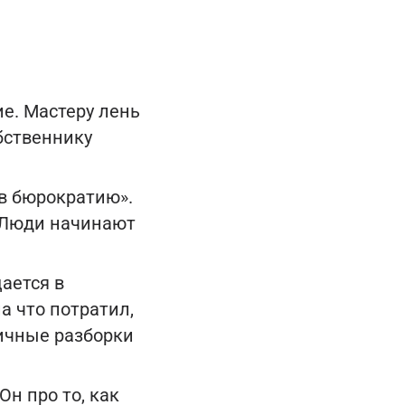
ие. Мастеру лень
бственнику
 в бюрократию».
. Люди начинают
щается в
а что потратил,
личные разборки
 Он про то, как