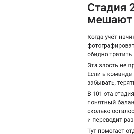
Стадия 2
мешают 
Когда учёт начи
фотографировать
обидно тратить 
Эта злость не п
Если в команде
забывать, терят
В 101 эта стади
понятный баланс
сколько остало
и переводит раз
Тут помогает о