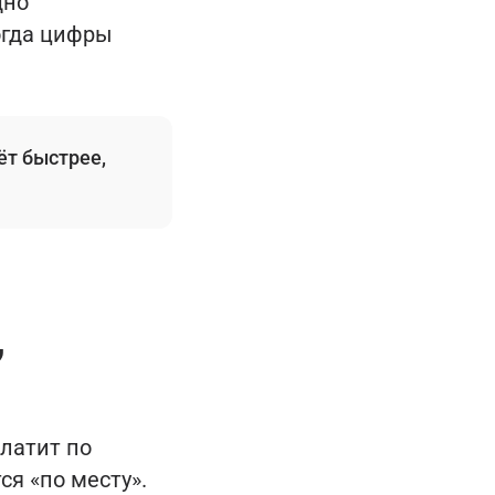
дно
огда цифры
ёт быстрее,
,
платит по
ся «по месту».