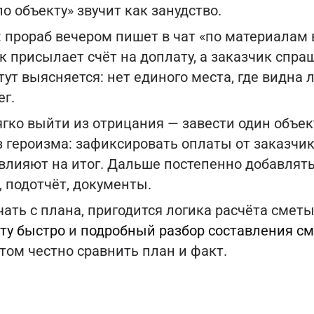
о объекту» звучит как занудство.
: прораб вечером пишет в чат «по материалам
 присылает счёт на доплату, а заказчик спра
 тут выясняется: нет единого места, где видна 
ег.
гко выйти из отрицания — завести один объект
з героизма: зафиксировать оплаты от заказчи
 влияют на итог. Дальше постепенно добавлят
, подотчёт, документы.
чать с плана, пригодится логика расчёта смет
ту быстро
и
подробный разбор составления с
том честно сравнить план и факт.