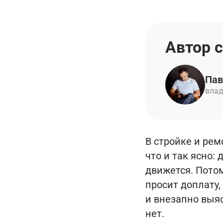
Автор 
Пав
влад
В стройке и рем
что и так ясно:
движется. Пото
просит доплату,
и внезапно выяс
нет.