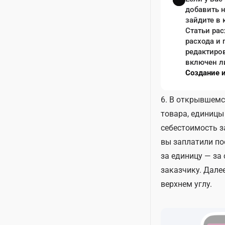
добавить н
зайдите в 
Статьи рас
расхода и 
редактиро
включен ли
Создание 
6. В открывшемс
товара, единицы
себестоимость з
вы заплатили по
за единицу — за
заказчику. Дал
верхнем углу.