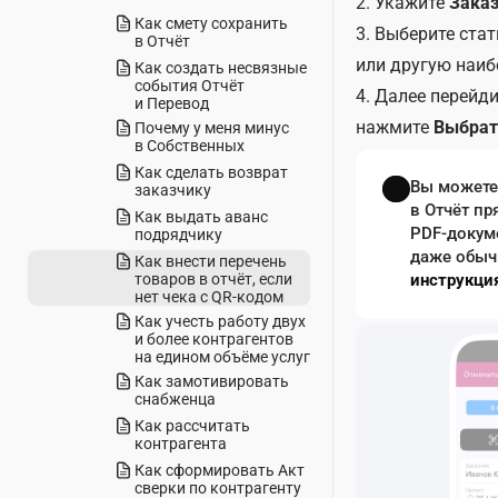
2. Укажите
Зака
Как смету сохранить
3. Выберите ста
в Отчёт
или другую наи
Как создать несвязные
события Отчёт
4. Далее перейди
и Перевод
нажмите
Выбрат
Почему у меня минус
в Собственных
Как сделать возврат
Вы можете
заказчику
в Отчёт пр
Как выдать аванс
PDF-докуме
подрядчику
даже обыч
Как внести перечень
товаров в отчёт, если
инструкция
нет чека с QR-кодом
Как учесть работу двух
и более контрагентов
на едином объёме услуг
Как замотивировать
снабженца
Как рассчитать
контрагента
Как сформировать Акт
сверки по контрагенту