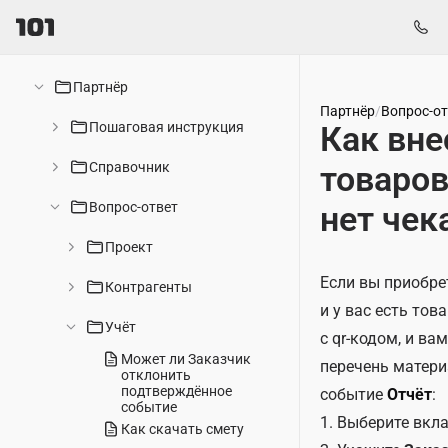
Партнёр
Партнёр
/
Вопрос-от
Пошаговая инструкция
Как вне
Справочник
товаров
Вопрос-ответ
нет чек
Проект
Если вы приобре
Контрагенты
и у вас есть тов
Учёт
с qr-кодом, и в
Может ли Заказчик
перечень матери
отклонить
подтверждённое
событие
Отчёт
:
событие
1. Выберите вкл
Как скачать смету