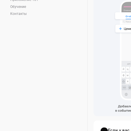
Обучение
Контакты
Если у ва