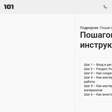
Подрядчик
/
Пошаго
Пошаго
инстру
Шаг 1 – Вход и ре
Шаг 2 – Раздел У
Шаг 3 – Как созда
Шаг 4 – Как маст
работы
Шаг 5 – Как масте
материалов
Шаг 6 – Как внес