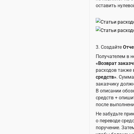
оставить нулево
3. Создайте
Отче
Получателем в н
«Возврат заказч
расходов также
средств»
. Сумма
заказчику должн
В описании обозн
средств + опиши
после выполнени
Не забудьте прик
о переводе сред
поручение. Зате