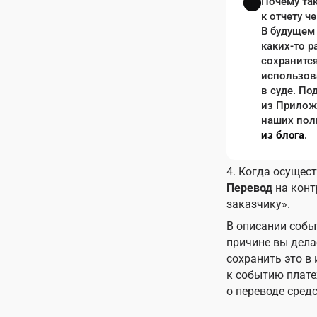
Почему та
к отчету ч
В будущем 
каких-то р
сохранится
использов
в суде. По
из Приложе
наших пол
из блога
.
4. Когда осущест
Перевод
на конт
заказчику».
В описании собы
причине вы дела
сохранить это в
к событию плате
о переводе средс