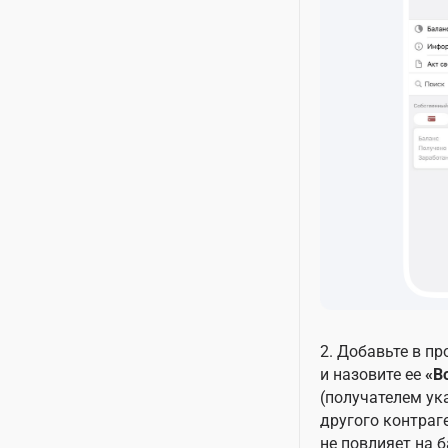
2. Добавьте в п
и назовите ее
«В
(получателем у
другого контраге
не повлияет на 