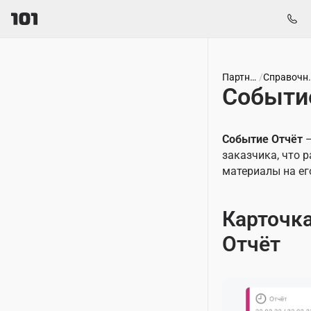
Партнёр
/
Спра
Событи
Событие Отчёт
—
заказчика, что 
материалы на ег
Карточк
Отчёт