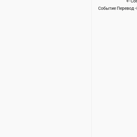
Со
Событие Перевод