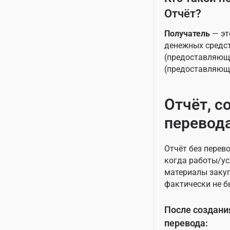
Отчёт?
Получатель
— эт
денежных средст
(предоставляющи
(предоставляющи
Отчёт, с
перевод
Отчёт без перево
когда работы/ус
материалы закуп
фактически не б
После создания
перевода: